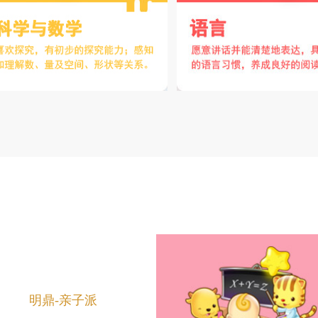
明鼎-亲子派